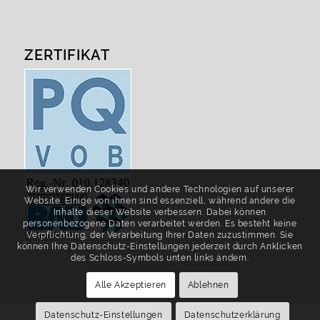
ZERTIFIKAT
Wir verwenden Cookies und andere Technologien auf unserer
Website. Einige von ihnen sind essenziell, während andere die
Inhalte dieser Website verbessern. Dabei können
personenbezogene Daten verarbeitet werden. Es besteht keine
Verpflichtung, der Verarbeitung Ihrer Daten zuzustimmen. Sie
können Ihre Datenschutz-Einstellungen jederzeit durch Anklicken
des Schloss-Symbols unten links ändern.
Alle Akzeptieren
Ablehnen
Datenschutz-Einstellungen
Datenschutzerklärung